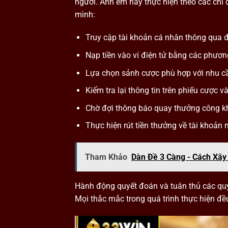
người. Anh em hãy thực hiện theo các chỉ 
mình:
Truy cập tài khoản cá nhân thông qua đ
Nạp tiền vào ví điện tử bằng các phươn
Lựa chọn sảnh cược phù hợp với nhu c
Kiểm tra lại thông tin trên phiếu cược 
Chờ đợi thông báo quay thưởng công kha
Thực hiện rút tiền thưởng về tài khoản
Tham Khảo
Dàn Đề 3 Càng - Cách Xây
Hành động quyết đoán và tuân thủ các qu
Mọi thắc mắc trong quá trình thực hiện đề