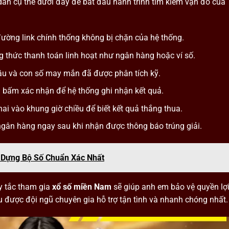
dẫn cụ thể dưới đây để bắt đầu hành trình tìm kiếm vận đỏ của
ường link chính thống không bị chặn của hệ thống.
g thức thanh toán linh hoạt như ngân hàng hoặc ví số.
ầu và con số may mắn đã được phân tích kỹ.
và bấm xác nhận để hệ thống ghi nhận kết quả.
i vào khung giờ chiều để biết kết quả thắng thua.
 ngân hàng ngay sau khi nhận được thông báo trúng giải.
 Dựng Bộ Số Chuẩn Xác Nhất
y tắc tham gia
xổ số miền Nam
sẽ giúp anh em bảo vệ quyền lợi
u được đội ngũ chuyên gia hỗ trợ tận tình và nhanh chóng nhất.