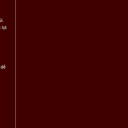
i.
 lợi
 dễ