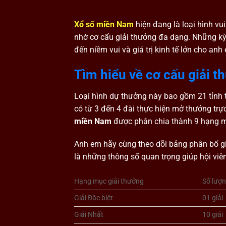
Xổ số miền Nam
hiện đang là loại hình v
nhờ cơ cấu giải thưởng đa dạng. Những kỳ
đến niềm vui và giá trị kinh tế lớn cho a
Tìm hiểu về cơ cấu giải 
Loại hình dự thưởng này bao gồm 21 tỉnh 
có từ 3 đến 4 đài thực hiện mở thưởng trự
miền Nam
được phân chia thành 9 hạng mụ
Anh em hãy cùng theo dõi bảng phân bổ giá 
là những thông số quan trọng giúp hội viên
Hạng mục giải thưởng
Số lượn
Giải Đặc biệt
01 giải
Giải Nhất
10 giải