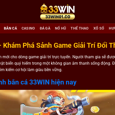
BẮN CÁ
CASINO
ĐÁ GÀ
NỔ HŨ
THỂ THAO
XỔ SỐ
HƯ
 Khám Phá Sảnh Game Giải Trí Đổi 
n mới cho dòng game giải trí trực tuyến. Người tham gia sẽ đư
 vật biển quý hiếm trong một không gian âm thanh sống động. Đ
m kiếm cơ hội làm giàu bền vững.
nh bắn cá 33WIN hiện nay