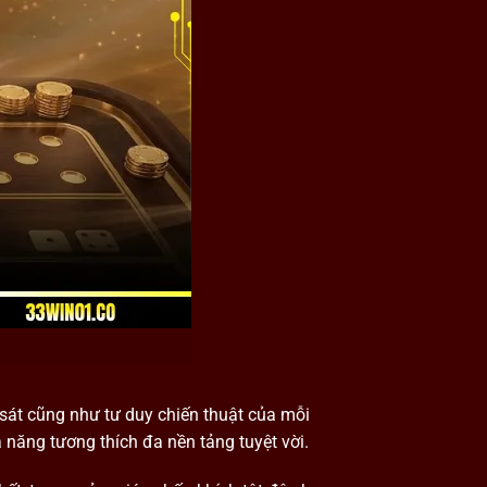
 sát cũng như tư duy chiến thuật của mỗi
 năng tương thích đa nền tảng tuyệt vời.