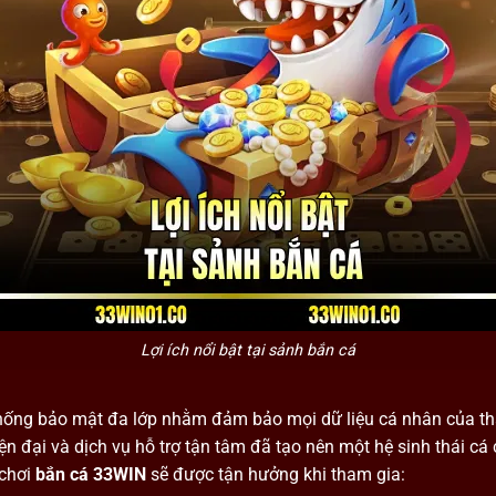
Lợi ích nổi bật tại sảnh bắn cá
ng bảo mật đa lớp nhằm đảm bảo mọi dữ liệu cá nhân của thàn
iện đại và dịch vụ hỗ trợ tận tâm đã tạo nên một hệ sinh thái 
 chơi
bắn cá 33WIN
sẽ được tận hưởng khi tham gia: