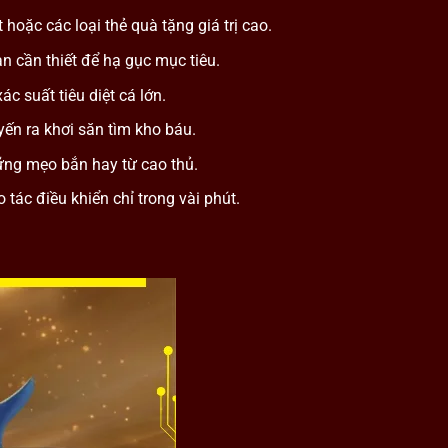
hoặc các loại thẻ quà tặng giá trị cao.
ạn cần thiết để hạ gục mục tiêu.
c suất tiêu diệt cá lớn.
yến ra khơi săn tìm kho báu.
hững mẹo bắn hay từ cao thủ.
tác điều khiển chỉ trong vài phút.