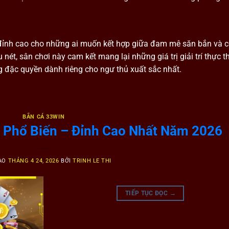
í đỉnh cao cho những ai muốn kết hợp giữa đam mê săn bắn và cơ
 nét, sân chơi này cam kết mang lại những giá trị giải trí thực
đặc quyền dành riêng cho ngư thủ xuất sắc nhất.
BẮN CÁ 33WIN
 Phổ Biến – Đỉnh Cao Nhất Năm 2026
ÀO
THÁNG 4 24, 2026
BỞI
TRINH LE THI
TIẾP TỤC ĐỌC
→