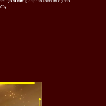
ết, tạo ra cảm giác phấn khích tột độ cho
 đây: