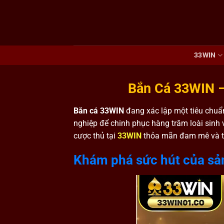
Bỏ
qua
nội
dung
33WIN
Bắn Cá 33WIN –
Bắn cá 33WIN
đang xác lập một tiêu chuẩ
nghiệp để chinh phục hàng trăm loài sinh
cược thủ tại
33WIN
thỏa mãn đam mê và tì
Khám phá sức hút của sả