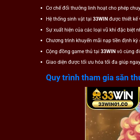
Cơ chế đổi thưởng linh hoạt cho phép chuyể
Hệ thống sinh vật tại
33WIN
được thiết kế 
Sự xuất hiện của các loại vũ khí đặc biệt n
Chương trình khuyến mãi nạp tiền định kỳ 
Cộng đồng game thủ tại
33WIN
vô cùng đô
Giao diện được tối ưu hóa tối đa giúp ngay
Quy trình tham gia săn t