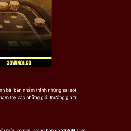
ình bài bản nhằm tránh những sai sót
hạm tay vào những giải thưởng giá trị
biểu mẫu có sẵn. Trong
bắn cá 33WIN
, việc