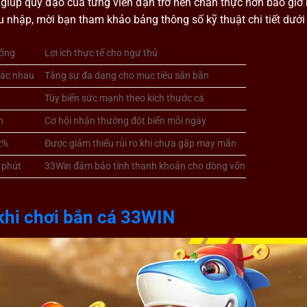
iúp quỹ đạo của từng viên đạn trở nên chân thực hơn bao giờ h
u nhập, mời bạn tham khảo bảng thông số kỹ thuật chi tiết dưới
hống
Lợi ích thực tế cho ngư thủ
hác nhau
Tăng sự đa dạng cho mục tiêu săn bắn
Tùy biến sức mạnh theo kích thước cá
n
Cơ hội nhận thưởng đột biến mỗi ngày
2%
Được giảm thiểu rủi ro khi chưa gặp may mắn
 phút
33Win đảm bảo tính thanh khoản cho dòng vốn
khi chơi bắn cá 33WIN