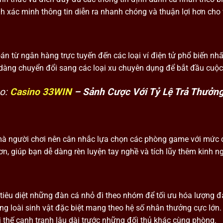
nh xác minh thông tin diễn ra nhanh chóng và thuận lợi hơn cho v
n từ ngân hàng trực tuyến đến các loại ví điện tử phổ biến nhất 
 dàng chuyển đổi sang các loại xu chuyên dụng để bắt đầu cuộc
o:
Casino 33WIN
– Sảnh Cược Với Tỷ Lệ Trả Thưởn
 mà người chơi nên cân nhắc lựa chọn các phòng game với mức
n, giúp bạn dễ dàng rèn luyện tay nghề và tích lũy thêm kinh n
tiêu diệt những đàn cá nhỏ đi theo nhóm để tối ưu hóa lượng đạ
ng loài sinh vật đặc biệt mang theo hệ số nhân thưởng cực lớn.
ợi thế cạnh tranh lâu dài trước những đối thủ khác cùng phòng.