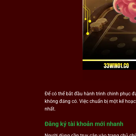
Để có thể bắt đầu hành trình chinh phục đ
không đáng có. Việc chuẩn bị một kế hoạch
nhất.
Đăng ký tài khoản mới nhanh
Người dùng cần truy cập vào trang chủ ch