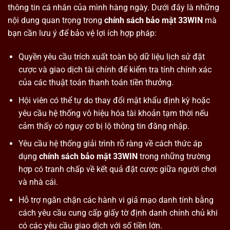
thông tin cá nhân của mình hàng ngày. Dưới đây là những
nội dung quan trọng trong
chính sách bảo mật 33WIN
mà
bạn cần lưu ý để bảo vệ lợi ích hợp pháp:
Quyền yêu cầu trích xuất toàn bộ dữ liệu lịch sử đặt
cược và giao dịch tài chính để kiểm tra tính chính xác
của các thuật toán thanh toán tiền thưởng.
Hội viên có thể tự do thay đổi mật khẩu định kỳ hoặc
yêu cầu hệ thống vô hiệu hóa tài khoản tạm thời nếu
cảm thấy có nguy cơ bị lộ thông tin đăng nhập.
Yêu cầu hệ thống giải trình rõ ràng về cách thức áp
dụng
chính sách bảo mật 33WIN
trong những trường
hợp có tranh chấp về kết quả đặt cược giữa người chơi
và nhà cái.
Hỗ trợ ngăn chặn các hành vi giả mạo danh tính bằng
cách yêu cầu cung cấp giấy tờ định danh chính chủ khi
có các yêu cầu giao dịch với số tiền lớn.