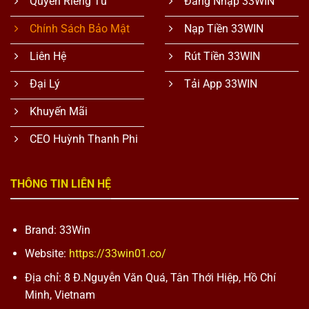
Quyền Riêng Tư
Đăng Nhập 33WIN
Chính Sách Bảo Mật
Nạp Tiền 33WIN
Liên Hệ
Rút Tiền 33WIN
Đại Lý
Tải App 33WIN
Khuyến Mãi
CEO Huỳnh Thanh Phi
THÔNG TIN LIÊN HỆ
Brand: 33Win
Website:
https://33win01.co/
Địa chỉ: 8 Đ.Nguyễn Văn Quá, Tân Thới Hiệp, Hồ Chí
Minh, Vietnam