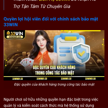
Trợ Tận Tâm Từ Chuyên Gia
Quyền lợi hội viên đối với chính sách bảo mật
33WIN
Đặc quyền của khách hàng trong công tác bảo mật
Người chơi sở hữu những quyền hạn đặc biệt trong việc
quản lý và kiểm soát cách thức mà hệ thống sử dụng