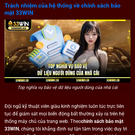
Trách nhiệm của hệ thống về chính sách bảo
mật 33WIN
Top nghĩa vụ bảo vệ dữ liệu người dùng của nhà cái
Đội ngũ kỹ thuật viên giàu kinh nghiệm luôn túc trực liên
tục để giám sát mọi biến động bất thường xảy ra trên hệ
thống máy chủ của trang web. Theo
chính sách bảo mật
33WIN
, chúng tôi khẳng định sự tận tâm trong việc duy trì