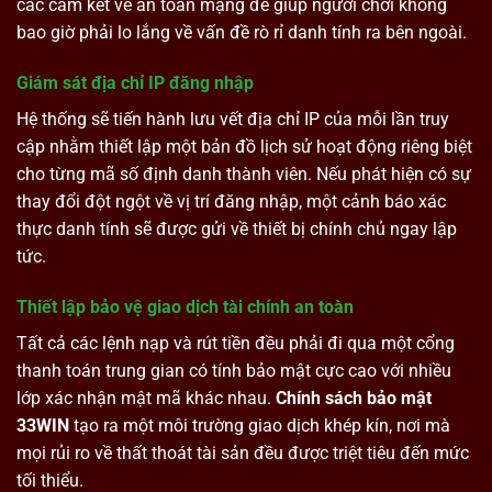
các cam kết về an toàn mạng để giúp người chơi không
bao giờ phải lo lắng về vấn đề rò rỉ danh tính ra bên ngoài.
Giám sát địa chỉ IP đăng nhập
Hệ thống sẽ tiến hành lưu vết địa chỉ IP của mỗi lần truy
cập nhằm thiết lập một bản đồ lịch sử hoạt động riêng biệt
cho từng mã số định danh thành viên. Nếu phát hiện có sự
thay đổi đột ngột về vị trí đăng nhập, một cảnh báo xác
thực danh tính sẽ được gửi về thiết bị chính chủ ngay lập
tức.
Thiết lập bảo vệ giao dịch tài chính an toàn
Tất cả các lệnh nạp và rút tiền đều phải đi qua một cổng
thanh toán trung gian có tính bảo mật cực cao với nhiều
lớp xác nhận mật mã khác nhau.
Chính sách bảo mật
33WIN
tạo ra một môi trường giao dịch khép kín, nơi mà
mọi rủi ro về thất thoát tài sản đều được triệt tiêu đến mức
tối thiểu.