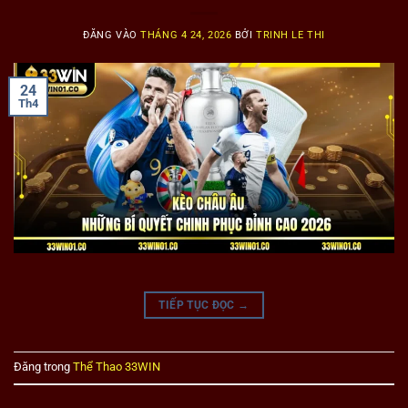
ĐĂNG VÀO
THÁNG 4 24, 2026
BỞI
TRINH LE THI
24
Th4
TIẾP TỤC ĐỌC
→
Đăng trong
Thể Thao 33WIN