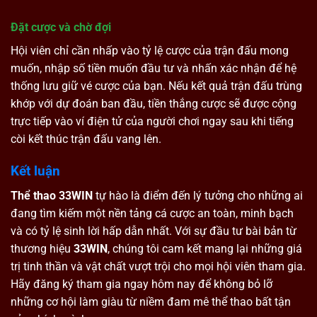
Đặt cược và chờ đợi
Hội viên chỉ cần nhấp vào tỷ lệ cược của trận đấu mong
muốn, nhập số tiền muốn đầu tư và nhấn xác nhận để hệ
thống lưu giữ vé cược của bạn. Nếu kết quả trận đấu trùng
khớp với dự đoán ban đầu, tiền thắng cược sẽ được cộng
trực tiếp vào ví điện tử của người chơi ngay sau khi tiếng
còi kết thúc trận đấu vang lên.
Kết luận
Thể thao 33WIN
tự hào là điểm đến lý tưởng cho những ai
đang tìm kiếm một nền tảng cá cược an toàn, minh bạch
và có tỷ lệ sinh lời hấp dẫn nhất. Với sự đầu tư bài bản từ
thương hiệu
33WIN
, chúng tôi cam kết mang lại những giá
trị tinh thần và vật chất vượt trội cho mọi hội viên tham gia.
Hãy đăng ký tham gia ngay hôm nay để không bỏ lỡ
những cơ hội làm giàu từ niềm đam mê thể thao bất tận