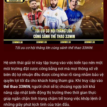
Tối ưu cơ hội thắng lớn cùng sảnh thể thao 33WIN
Hệ sinh thái giải trí này tập trung vào việc kiến tạo nên một
môi trường đặt cược công bằng nơi mà mọi thông số về
biên độ lợi nhuận đều được công khai rõ ràng nhằm bảo vệ
quyền lợi tối đa cho khách hàng tham gia. Khi truy cập vào
thể thao 33WIN
, người chơi sẽ bị choáng ngợp bởi khả
năng cập nhật biến động thị trường theo thời gian thực
giúp ngăn chặn tình trạng chậm trễ trong việc khớp lệnh ở
những giây phút kịch tính của trận đấu.