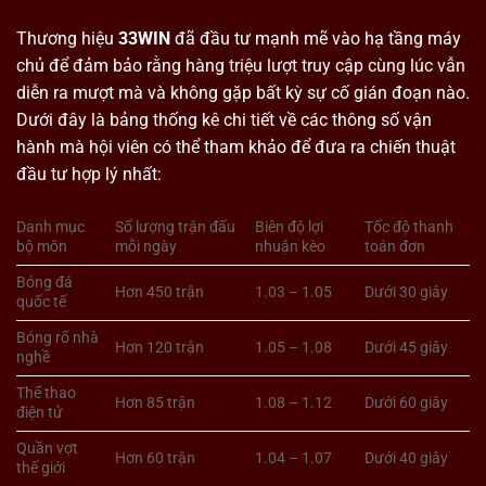
Thương hiệu
33WIN
đã đầu tư mạnh mẽ vào hạ tầng máy
chủ để đảm bảo rằng hàng triệu lượt truy cập cùng lúc vẫn
diễn ra mượt mà và không gặp bất kỳ sự cố gián đoạn nào.
Dưới đây là bảng thống kê chi tiết về các thông số vận
hành mà hội viên có thể tham khảo để đưa ra chiến thuật
đầu tư hợp lý nhất:
Danh mục
Số lượng trận đấu
Biên độ lợi
Tốc độ thanh
bộ môn
mỗi ngày
nhuận kèo
toán đơn
Bóng đá
Hơn 450 trận
1.03 – 1.05
Dưới 30 giây
quốc tế
Bóng rổ nhà
Hơn 120 trận
1.05 – 1.08
Dưới 45 giây
nghề
Thể thao
Hơn 85 trận
1.08 – 1.12
Dưới 60 giây
điện tử
Quần vợt
Hơn 60 trận
1.04 – 1.07
Dưới 40 giây
thế giới