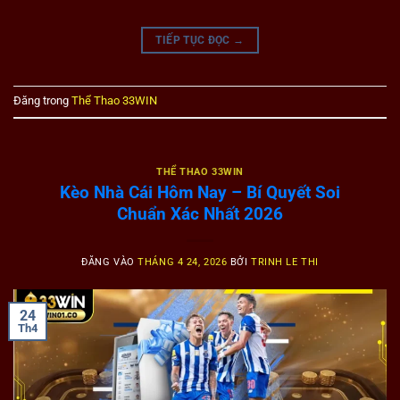
TIẾP TỤC ĐỌC
→
Đăng trong
Thể Thao 33WIN
THỂ THAO 33WIN
Kèo Nhà Cái Hôm Nay – Bí Quyết Soi
Chuẩn Xác Nhất 2026
ĐĂNG VÀO
THÁNG 4 24, 2026
BỞI
TRINH LE THI
24
Th4