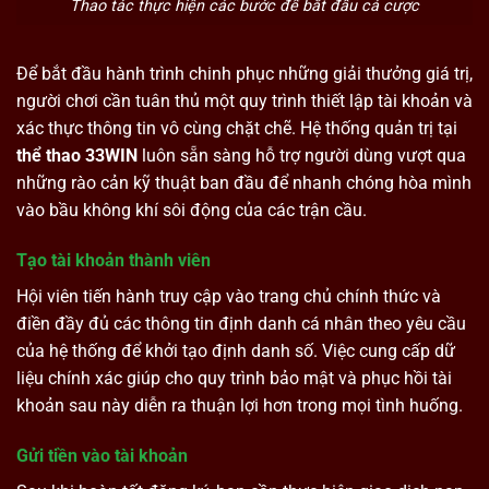
Thao tác thực hiện các bước để bắt đầu cá cược
Để bắt đầu hành trình chinh phục những giải thưởng giá trị,
người chơi cần tuân thủ một quy trình thiết lập tài khoản và
xác thực thông tin vô cùng chặt chẽ. Hệ thống quản trị tại
thể thao 33WIN
luôn sẵn sàng hỗ trợ người dùng vượt qua
những rào cản kỹ thuật ban đầu để nhanh chóng hòa mình
vào bầu không khí sôi động của các trận cầu.
Tạo tài khoản thành viên
Hội viên tiến hành truy cập vào trang chủ chính thức và
điền đầy đủ các thông tin định danh cá nhân theo yêu cầu
của hệ thống để khởi tạo định danh số. Việc cung cấp dữ
liệu chính xác giúp cho quy trình bảo mật và phục hồi tài
khoản sau này diễn ra thuận lợi hơn trong mọi tình huống.
Gửi tiền vào tài khoản