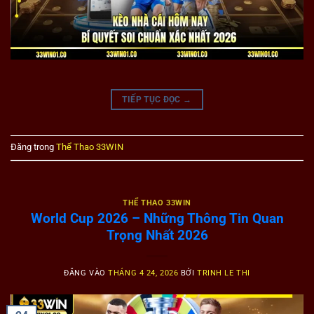
TIẾP TỤC ĐỌC
→
Đăng trong
Thể Thao 33WIN
THỂ THAO 33WIN
World Cup 2026 – Những Thông Tin Quan
Trọng Nhất 2026
ĐĂNG VÀO
THÁNG 4 24, 2026
BỞI
TRINH LE THI