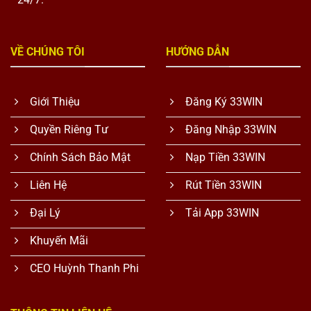
VỀ CHÚNG TÔI
HƯỚNG DẪN
Giới Thiệu
Đăng Ký 33WIN
Quyền Riêng Tư
Đăng Nhập 33WIN
Chính Sách Bảo Mật
Nạp Tiền 33WIN
Liên Hệ
Rút Tiền 33WIN
Đại Lý
Tải App 33WIN
Khuyến Mãi
CEO Huỳnh Thanh Phi