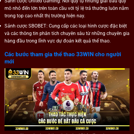
Sảnh cược United Gaming: Nơi quy tụ những giải đấu quy
mô nhỏ đến lớn trên toàn cầu với tỷ lệ trả thưởng luôn nằm
trong top cao nhất thị trường hiện nay.
Sảnh cược SBOBET: Cung cấp các loại hình cược đặc biệt
và các thông tin phân tích chuyên sâu từ những chuyên gia
hàng đầu trong lĩnh vực dự đoán kết quả thể thao.
Các bước tham gia thể thao 33WIN cho người
mới