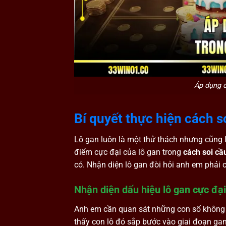
Áp dụng c
Bí quyết thực hiện cách s
Lô gan luôn là một thử thách nhưng cũng l
điểm cực đại của lô gan trong
cách soi cầ
có. Nhận diện lô gan đòi hỏi anh em phải 
Nhận diện dấu hiệu lô gan cực đại
Anh em cần quan sát những con số không x
thấy con lô đó sắp bước vào giai đoạn gan 