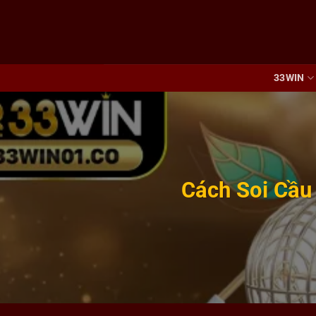
Bỏ
qua
nội
dung
33WIN
Cách Soi Cầu