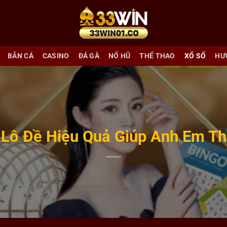
BẮN CÁ
CASINO
ĐÁ GÀ
NỔ HŨ
THỂ THAO
XỔ SỐ
HƯ
XỔ SỐ 33WIN
 Lô Đề Hiệu Quả Giúp Anh Em T