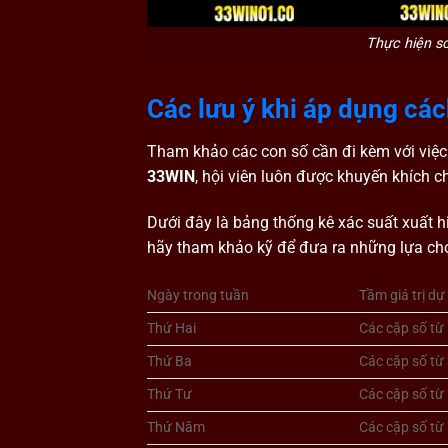
Thực hiện so
Các lưu ý khi áp dụng các
Tham khảo các con số cần đi kèm với việc 
33WIN
, hội viên luôn được khuyến khích c
Dưới đây là bảng thống kê xác suất xuất h
hãy tham khảo kỹ để đưa ra những lựa chọ
Ngày trong tuần
Tầm giá trị dự
Thứ Hai
Các cặp số từ
Thứ Ba
Các cặp số từ
Thứ Tư
Các cặp số từ
Thứ Năm
Các cặp số từ