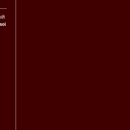
kết
soi