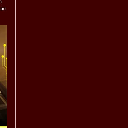
m
oản