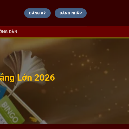
ĐĂNG KÝ
ĐĂNG NHẬP
ỚNG DẪN
hắng Lớn 2026