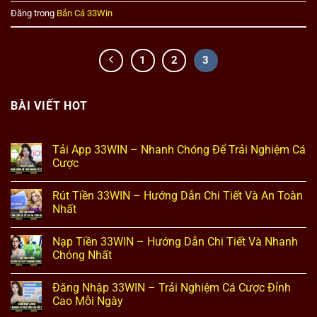
Đăng trong
Bắn Cá 33Win
1
2
3
BÀI VIẾT HOT
Tải App 33WIN – Nhanh Chóng Để Trải Nghiệm Cá
Cược
Rút Tiền 33WIN – Hướng Dẫn Chi Tiết Và An Toàn
Nhất
Nạp Tiền 33WIN – Hướng Dẫn Chi Tiết Và Nhanh
Chóng Nhất
Đăng Nhập 33WIN – Trải Nghiệm Cá Cược Đỉnh
Cao Mỗi Ngày