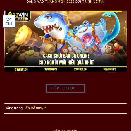
ĐĂNG VÀO
THÁNG 4 24, 2026
BỞI
TRINH LE THI
24
Th4
TIẾP TỤC ĐỌC
→
Đăng trong
Bắn Cá 33Win