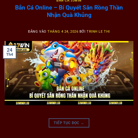
BẮN CÁ 33WIN
Bắn Cá Online – Bí Quyết Săn Rồng Thần
Nhận Quà Khủng
ĐĂNG VÀO
THÁNG 4 24, 2026
BỞI
TRINH LE THI
24
Th4
TIẾP TỤC ĐỌC
→