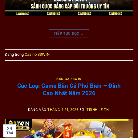
TIẾP TỤC ĐỌC
→
Đăng trong
Casino 33WIN
BẮN CÁ 33WIN
Các Loại Game Bắn Cá Phổ Biến – Đỉnh
Cao Nhất Năm 2026
ĐĂNG VÀO
THÁNG 4 24, 2026
BỞI
TRINH LE THI
24
Th4