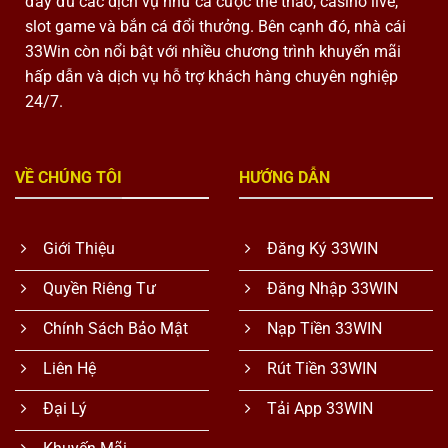
đầy đủ các dịch vụ như cá cược thể thao, casino live,
slot game và bắn cá đổi thưởng. Bên cạnh đó, nhà cái
33Win còn nổi bật với nhiều chương trình khuyến mãi
hấp dẫn và dịch vụ hỗ trợ khách hàng chuyên nghiệp
24/7.
VỀ CHÚNG TÔI
HƯỚNG DẪN
Giới Thiệu
Đăng Ký 33WIN
Quyền Riêng Tư
Đăng Nhập 33WIN
Chính Sách Bảo Mật
Nạp Tiền 33WIN
Liên Hệ
Rút Tiền 33WIN
Đại Lý
Tải App 33WIN