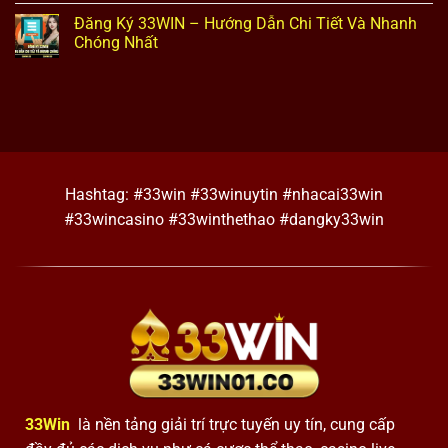
Đăng Ký 33WIN – Hướng Dẫn Chi Tiết Và Nhanh
Chóng Nhất
Hashtag: #33win #33winuytin #nhacai33win
#33wincasino #33winthethao #dangky33win
33Win
là nền tảng giải trí trực tuyến uy tín, cung cấp